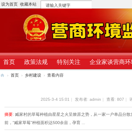
设为首页
收藏本站
搜
索
首页
政策法规
特别关注
企业家谈营商环
›
首页
›
乡村建设
›
查看内容
营
商
2025-3-4 15:01
|
发布者:
admin
|
查看:
807
|
评
环
境
摘要
: 臧家村的草莓种植由星星之火呈燎原之势，从一家一户单品分
监
前，“臧家草莓”种植面积达500余亩，孕育 ...
督