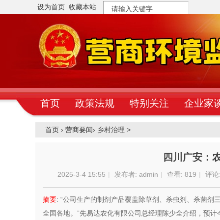
设为首页
收藏本站
搜
索
首页
政策法规
特别关注
企业家
首页
›
营商要闻
›
乡村治理 >
四川广安：农
2025-3-4 15:55
|
发布者:
admin
|
查看:
819
|
评论:
摘要
: “公司生产的制剂产品覆盖除草剂、杀虫剂、杀菌剂
全国各地。”先易达农化有限公司总经理陈少全介绍，预计今