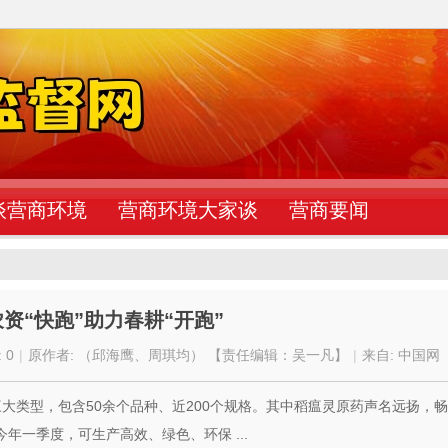
谈营商环境
营商环境大家谈
营商要闻
资“快跑”助力春耕“开跑”
 0
|
原作者: （邱海鹰、周琪均） 【责任编辑：吴一凡】
|
来自: 中国网
三大类型，包含50余个品种、近200个规格。其中稻瘟灵原药声名远扬，
年一季度，可生产高效、绿色、环保 ...