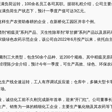
正满负荷运转，100余名员工各司其职。据胡礼程介绍，公司主要
在满负荷生产状态下，预计一季度产值可达3亿元。
这样生产农资助春耕的企业，在新桥化工园区并非个例。
剂“稻瘟灵”系列产品、灭生性除草剂“草甘膦”系列产品以及原药
级绿色农药示范企业，该公司自2022年6月投产以来，依托自
菌剂三大类型，包含50余个品种、近200个规格。其中稻瘟灵原
经理陈少全介绍，预计今年一季度，可生产高效、绿色、环保农
化生产线全速运转，工人有序调试反应釜；仓库中，多辆大型卡
市场。
，诚信化工前不久刚完成新年首单，迎来“开门红”。公司董事
生产、销售为一体的精细化工企业，主要生产氰化物及其农药等