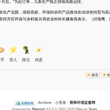
个月后。”为赶订单，几条生产线正持续高效运转。
新农化产业园，借助高效、环保的农药产品推动农业绿色转型与高
广安经开区环保与乡村振兴局农业科科长滕春燕表示。（邱海鹰、
握手
雷人
路过
鸡蛋
邀请
|
Archiver
|
小黑屋
|
营商环境监督网
Powered by
Discuz!
X3.5
© 2001-2020
Discuz Team.