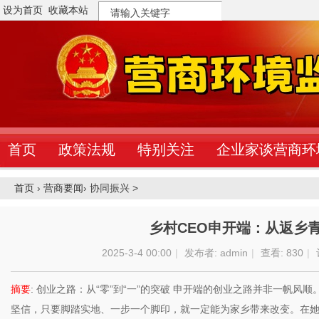
设为首页
收藏本站
搜
索
首页
政策法规
特别关注
企业家谈营商环
首页
›
营商要闻
›
协同振兴 >
乡村CEO申开端：从返乡
2025-3-4 00:00
|
发布者:
admin
|
查看:
830
|
摘要
: 创业之路：从“零”到“一”的突破 申开端的创业之路并非一帆
坚信，只要脚踏实地、一步一个脚印，就一定能为家乡带来改变。在她的带