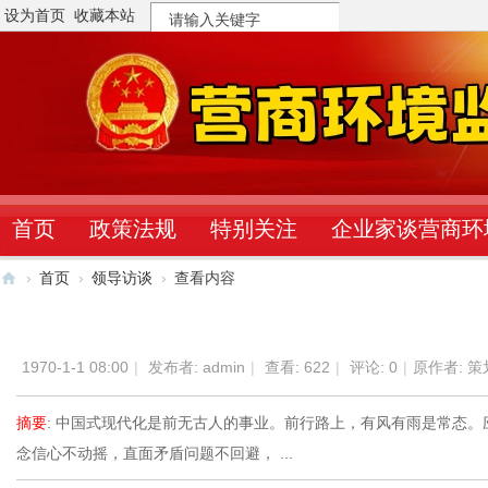
设为首页
收藏本站
搜
索
首页
政策法规
特别关注
企业家谈营商环
›
首页
›
领导访谈
›
查看内容
营
商
1970-1-1 08:00
|
发布者:
admin
|
查看:
622
|
评论: 0
|
原作者: 
环
境
摘要
: 中国式现代化是前无古人的事业。前行路上，有风有雨是常态。
监
念信心不动摇，直面矛盾问题不回避， ...
督