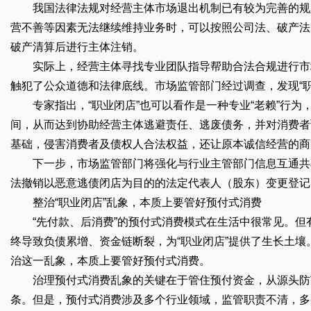
我国法律法规对经营主体市场退出机制已有较为完善的规定
营不善等因素无法继续维持业务时，可以按照公司法、破产法
破产清算后进行主体注销。
实际上，经营主体寻找专业团队指导帮助合法合规进行市场
触犯了公众道德和法律底线。市场监管部门经过调查，发现“职
专家指出，“职业闭店”也可以看作是一种专业“老赖”行为
间，从而达到协助经营主体逃避责任、逃废债务，并对消费者
基础，侵害消费者及债权人合法权益，还让原本诚信经营的商
下一步，市场监管部门将强化与行业主管部门信息互通共享
法撤销以恶意逃债闭店为目的的法定代表人（股东）变更登记
整治“职业闭店”乱象，本质上要管好预付式消费
“先付款、后消费”的预付式消费模式在生活中很常见。但
终导致负债累增、资金链断裂，为“职业闭店”提供了生长土壤
治这一乱象，本质上要管好预付式消费。
治理预付式消费乱象的关键在于管住预付资金，从源头防范
条。但是，预付式消费涉及多个行业领域，监管职责不清，多