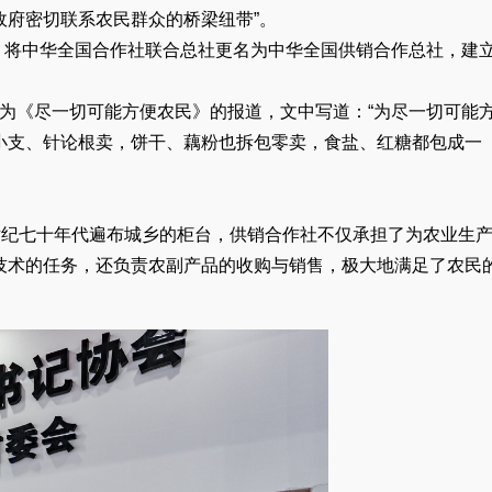
政府密切联系农民群众的桥梁纽带”。
开，将中华全国合作社联合总社更名为中华全国供销合作总社，建
篇题为《尽一切可能方便农民》的报道，文中写道：“为尽一切可能
小支、针论根卖，饼干、藕粉也拆包零卖，食盐、红糖都包成一
世纪七十年代遍布城乡的柜台，供销合作社不仅承担了为农业生
技术的任务，还负责农副产品的收购与销售，极大地满足了农民