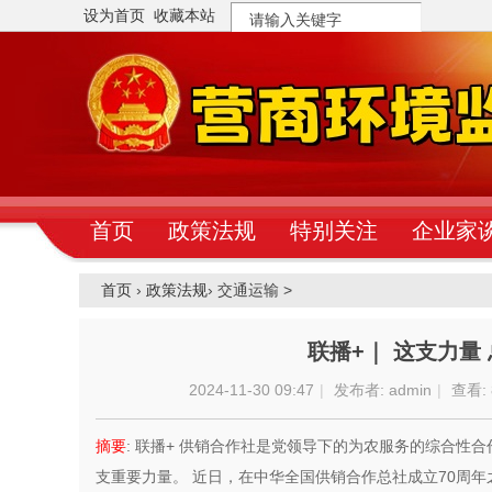
设为首页
收藏本站
搜
索
首页
政策法规
特别关注
企业家
首页
›
政策法规
›
交通运输 >
联播+｜ 这支力量
2024-11-30 09:47
|
发布者:
admin
|
查看:
摘要
: 联播+ 供销合作社是党领导下的为农服务的综合
支重要力量。 近日，在中华全国供销合作总社成立70周年之