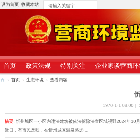
设为首页
收藏本站
搜
索
首页
政策法规
特别关注
企业家谈营商环
›
首页
›
生态环境
›
查看内容
营
商
1970-1-1 08:00
|
环
境
摘要
: 忻州城区一小区内违法建筑被依法拆除法宣区域视野2024年10月2
监
近日，有市民反映，在忻州城区温泉路远 ...
督