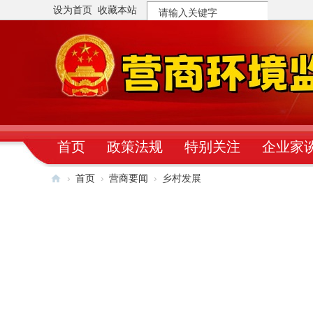
设为首页
收藏本站
搜
索
首页
政策法规
特别关注
企业家
›
首页
›
营商要闻
›
乡村发展
营
商
环
境
监
督