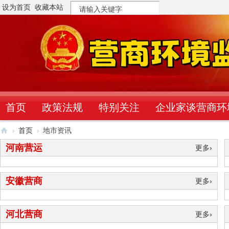
设为首页
收藏本站
搜
索
首页
政策法规
特别关注
企业家谈营商环
›
首页
›
地市资讯
营
河南营运
更多›
商
环
安徽营商
更多›
境
监
河北营商
更多›
督